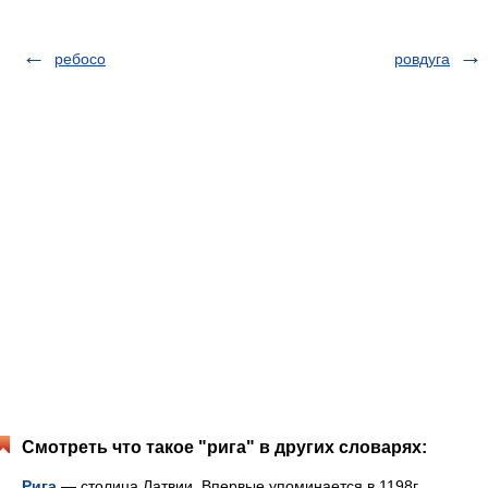
ребосо
ровдуга
Смотреть что такое "рига" в других словарях:
Рига
— столица Латвии. Впервые упоминается в 1198г.