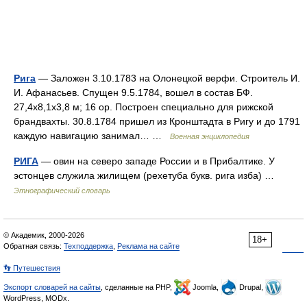
Рига
— Заложен 3.10.1783 на Олонецкой верфи. Строитель И.
И. Афанасьев. Спущен 9.5.1784, вошел в состав БФ.
27,4x8,1x3,8 м; 16 ор. Построен специально для рижской
брандвахты. 30.8.1784 пришел из Кронштадта в Ригу и до 1791
каждую навигацию занимал… …
Военная энциклопедия
РИГА
— овин на северо западе России и в Прибалтике. У
эстонцев служила жилищем (рехетуба букв. рига изба) …
Этнографический словарь
© Академик, 2000-2026
18+
Обратная связь:
Техподдержка
,
Реклама на сайте
👣 Путешествия
Экспорт словарей на сайты
, сделанные на PHP,
Joomla,
Drupal,
WordPress, MODx.