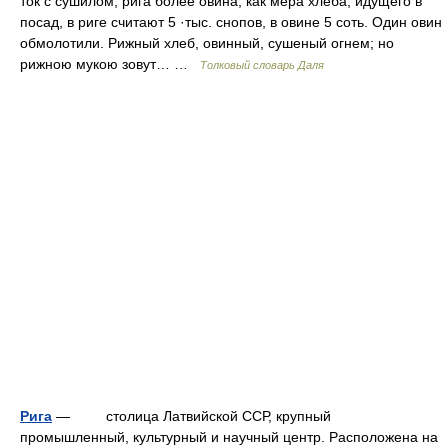
ток с сушилом; рига более овина; как мера хлеба, идущего в
посад, в риге считают 5 ·тыс. снопов, в овине 5 соть. Один овин
обмолотили. Рижный хлеб, овинный, сушеный огнем; но
рижною мукою зовут… …
Толковый словарь Даля
Рига
— столица Латвийской ССР, крупный
промышленный, культурный и научный центр. Расположена на