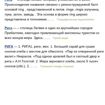
Происхождение названия связано с реконструируемой балт.
основой ring , представленной в литов. ringe, ringis излучина,
лука, затон, заводь . Эта основа в форме ring широко
представлена в топонимии… …
Географическая энциклопедия
Рига
— – столица Латвии и один из крупнейших городов
Прибалтики, ежегодно привлекающий миллионы туристов со
всех концов мира. Здесь… …
Города мира
РИГА
— 1. РИГА1, риги, жен. 1. Большой сарай для сушки
снопов хлеба с местом для обмолота. «Пар из отворенной риги
валит.» Некрасов. «Под одною кровлей был и скотный двор и
рига.» А.Н.Толстой. 2. Мера зернового хлеба, около 5 тысяч
снопов (обл.). 2.… …
Толковый словарь Ушакова