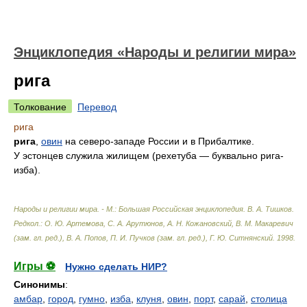
Энциклопедия «Народы и религии мира»
рига
Толкование
Перевод
рига
рига
,
овин
на северо-западе России и в Прибалтике.
У эстонцев служила жилищем (рехетуба — буквально рига-
изба).
Народы и религии мира. - М.: Большая Российская энциклопедия
.
В. А. Тишков.
Редкол.: О. Ю. Артемова, С. А. Арутюнов, А. Н. Кожановский, В. М. Макаревич
(зам. гл. ред.), В. А. Попов, П. И. Пучков (зам. гл. ред.), Г. Ю. Ситнянский
.
1998
.
Игры ⚽
Нужно сделать НИР?
Синонимы
:
амбар
,
город
,
гумно
,
изба
,
клуня
,
овин
,
порт
,
сарай
,
столица