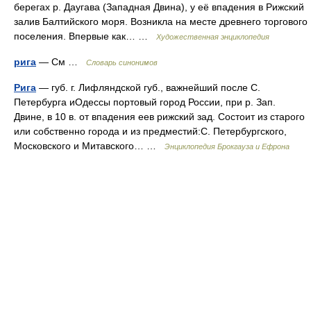
берегах р. Даугава (Западная Двина), у её впадения в Рижский
залив Балтийского моря. Возникла на месте древнего торгового
поселения. Впервые как… …
Художественная энциклопедия
рига
— См …
Словарь синонимов
Рига
— губ. г. Лифляндской губ., важнейший после С.
Петербурга иОдессы портовый город России, при р. Зап.
Двине, в 10 в. от впадения еев рижский зад. Состоит из старого
или собственно города и из предместий:С. Петербургского,
Московского и Митавского… …
Энциклопедия Брокгауза и Ефрона