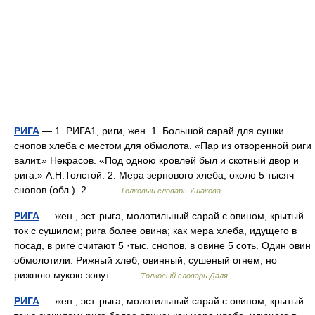
РИГА
— 1. РИГА1, риги, жен. 1. Большой сарай для сушки
снопов хлеба с местом для обмолота. «Пар из отворенной риги
валит.» Некрасов. «Под одною кровлей был и скотный двор и
рига.» А.Н.Толстой. 2. Мера зернового хлеба, около 5 тысяч
снопов (обл.). 2.… …
Толковый словарь Ушакова
РИГА
— жен., эст. рыга, молотильный сарай с овином, крытый
ток с сушилом; рига более овина; как мера хлеба, идущего в
посад, в риге считают 5 ·тыс. снопов, в овине 5 соть. Один овин
обмолотили. Рижный хлеб, овинный, сушеный огнем; но
рижною мукою зовут… …
Толковый словарь Даля
РИГА
— жен., эст. рыга, молотильный сарай с овином, крытый